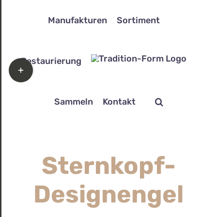
Zum
Manufakturen
Sortiment
Inhalt
springen
Restaurierung
Toggle
Sliding
Bar
Sammeln
Kontakt
Area
Sternkopf-
Designengel