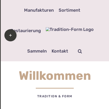
Zum
Manufakturen
Sortiment
Inhalt
springen
Restaurierung
Toggle
Sliding
Bar
Sammeln
Kontakt
Area
Willkommen
TRADITION & FORM