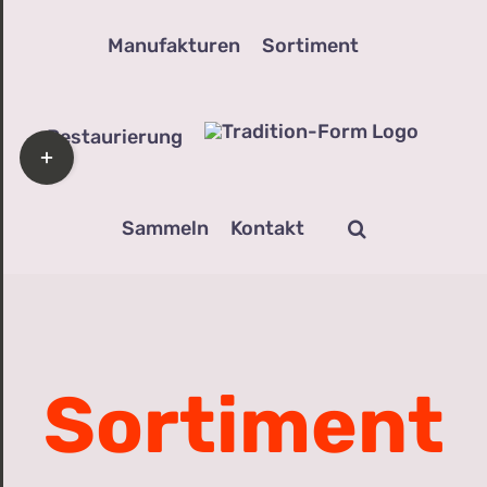
Zum
Manufakturen
Sortiment
Inhalt
springen
Restaurierung
Toggle
Sliding
Bar
Sammeln
Kontakt
Area
Sortiment