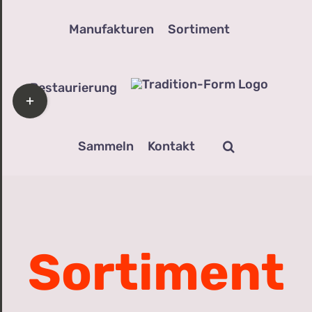
Zum
Manufakturen
Sortiment
Inhalt
springen
Restaurierung
Toggle
Sliding
Bar
Sammeln
Kontakt
Area
Sortiment